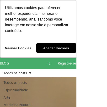
Consciência | Escola da Nova Energia | Brasil
Utilizamos cookies para oferecer
melhor experiência, melhorar o
desempenho, analisar como você
interage em nosso site e personalizar
conteúdo.
Vivências e Cursos Iniciáticos
Recusar Cookies
Aceitar Cookies
#EQUIPEHÉLIOCOUTO
BLOG
Registre-se
Todos os posts
Todos os posts
Espiritualidade
Arte
Medicina Natural