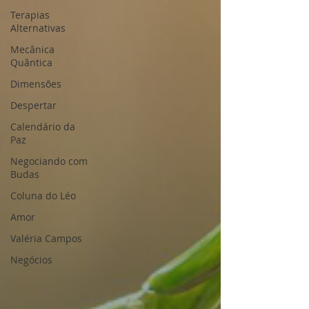
Terapias
Alternativas
Mecânica
Quântica
Dimensões
Despertar
Calendário da
Paz
Negociando com
Budas
Coluna do Léo
Amor
Valéria Campos
Negócios