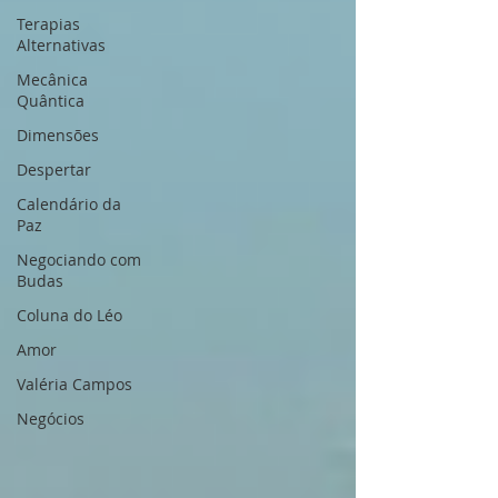
Terapias
Alternativas
Mecânica
Quântica
Dimensões
Despertar
Calendário da
Paz
Negociando com
Budas
Coluna do Léo
Amor
Valéria Campos
Negócios