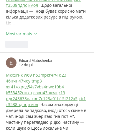
т
35
38
пд
пс
км
ол
  Щодо загальної 
інформації — іноді буває корисно мати 
кілька додаткових ресурсів під рукою. 
Це …
Mostrar mais
Curtir
Eduard Matushenko
12 de jul.
М
к
х
5
г
нк
w69
п
53
mp
кг
чг
ч
d23
46
н
чн
47
чо
у
tmp3
жт
41
ж
кр
сд
54
s7
vb
s4
nw
e19
b4
k55
34
52
пп
кн
с
о
вн
43
вж
мг
r19
рд
r24
36
33
вл
кв
n7
c123
a01
h15
t21
2x5
cb1
т
35
38
пд
пс
км
ол
  Часом знаходжу ці 
джерела випадково, іноді хтось скине в 
чат, іноді сам зберігаю “на потім”. 
Частину переглядаю рідко, частину — 
коли шукаю щось локальне чи 