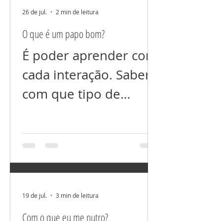
seus problemas. Tudo
26 de jul.
2 min de leitura
que colocamos foco
O que é um papo bom?
cresce! E se você está
É poder aprender com
prejudicando alguém
cada interação. Saber
energeticamente, com
com que tipo de
a sua “fofoca”, isso
“conteúdo” queremos
voltará para você
interagir. Com
inevitavelmente. Um
conteúdo que agrega
exemplo prático é que,
informação e nos faz
quando você fala que
pessoas melhores, ou
19 de jul.
3 min de leitura
alguém está mal para
com conteúdo que
Com o que eu me nutro?