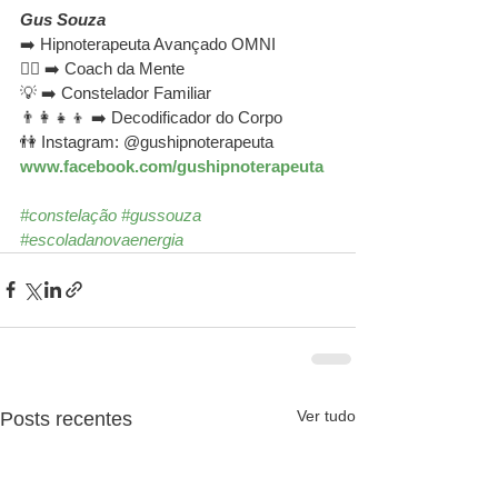
Gus Souza 
➡️ Hipnoterapeuta Avançado OMNI 
🕵️‍♂️ ➡️ Coach da Mente
💡 ➡️ Constelador Familiar 
👨‍👩‍👧‍👦 ➡️ Decodificador do Corpo 
👫 Instagram: @gushipnoterapeuta
www.facebook.com/gushipnoterapeuta
#constelação
#gussouza
#escoladanovaenergia
Ver tudo
Posts recentes