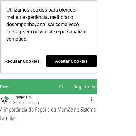
Consciência | Escola da Nova Energia | Brasil
Utilizamos cookies para oferecer
melhor experiência, melhorar o
desempenho, analisar como você
interage em nosso site e personalizar
conteúdo.
Vivências e Cursos Iniciáticos
Recusar Cookies
Aceitar Cookies
#EQUIPEHÉLIOCOUTO
Registre-se
Post
Equipe ENE
3 min de leitura
A importância do Papai e da Mamãe no Sistema
Familiar