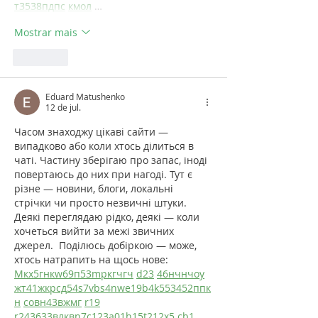
т
35
38
пд
пс
км
ол
 …
Mostrar mais
Curtir
Eduard Matushenko
12 de jul.
Часом знаходжу цікаві сайти — 
випадково або коли хтось ділиться в 
чаті. Частину зберігаю про запас, іноді 
повертаюсь до них при нагоді. Тут є 
різне — новини, блоги, локальні 
стрічки чи просто незвичні штуки. 
Деякі переглядаю рідко, деякі — коли 
хочеться вийти за межі звичних 
джерел.  Поділюсь добіркою — може, 
хтось натрапить на щось нове:  
М
к
х
5
г
нк
w69
п
53
mp
кг
чг
ч
d23
46
н
чн
чо
у
жт
41
ж
кр
сд
54
s7
vb
s4
nw
e19
b4
k55
34
52
пп
к
н
с
о
вн
43
вж
мг
r19
r24
36
33
вл
кв
n7
c123
a01
h15
t21
2x5
cb1