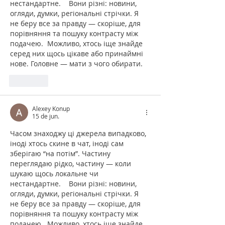
нестандартне.    Вони різні: новини, 
огляди, думки, регіональні стрічки. Я 
не беру все за правду — скоріше, для 
порівняння та пошуку контрасту між 
подачею.  Можливо, хтось іще знайде 
серед них щось цікаве або принаймні 
нове. Головне — мати з чого обирати. 
Curtir
Alexey Konup
15 de jun.
Часом знаходжу ці джерела випадково, 
іноді хтось скине в чат, іноді сам 
зберігаю “на потім”. Частину 
переглядаю рідко, частину — коли 
шукаю щось локальне чи 
нестандартне.    Вони різні: новини, 
огляди, думки, регіональні стрічки. Я 
не беру все за правду — скоріше, для 
порівняння та пошуку контрасту між 
подачею.  Можливо, хтось іще знайде 