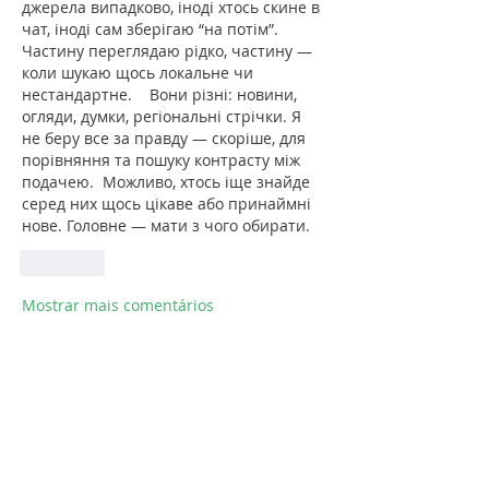
джерела випадково, іноді хтось скине в 
чат, іноді сам зберігаю “на потім”. 
Частину переглядаю рідко, частину — 
коли шукаю щось локальне чи 
нестандартне.    Вони різні: новини, 
огляди, думки, регіональні стрічки. Я 
не беру все за правду — скоріше, для 
порівняння та пошуку контрасту між 
подачею.  Можливо, хтось іще знайде 
серед них щось цікаве або принаймні 
нове. Головне — мати з чого обирати. 
Curtir
Mostrar mais comentários