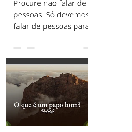
Procure não falar de
pessoas. Só devemos
falar de pessoas para
esclarecer situações
mal resolvidas ou
incompreendidas,
nada além disso! Não
fala nem dos que você
ama, nem dos que
você não ama (ainda).
Não espalhe suas
dores não comente