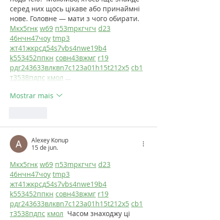
серед них щось цікаве або принаймні 
нове. Головне — мати з чого обирати.  
М
к
х
5
г
нк
w69
п
53
mp
кг
чг
ч
d23
46
н
чн
47
чо
у
tmp3
жт
41
ж
кр
сд
54
s7
vb
s4
nw
e19
b4
k55
34
52
пп
кн
с
о
вн
43
вж
мг
r19
рд
r24
36
33
вл
кв
n7
c123
a01
h15
t21
2x5
cb1
т
35
38
пд
пс
км
ол
 …
Mostrar mais
Curtir
Alexey Konup
15 de jun.
М
к
х
5
г
нк
w69
п
53
mp
кг
чг
ч
d23
46
н
чн
47
чо
у
tmp3
жт
41
ж
кр
сд
54
s7
vb
s4
nw
e19
b4
k55
34
52
пп
кн
с
о
вн
43
вж
мг
r19
рд
r24
36
33
вл
кв
n7
c123
a01
h15
t21
2x5
cb1
т
35
38
пд
пс
км
ол
  Часом знаходжу ці 