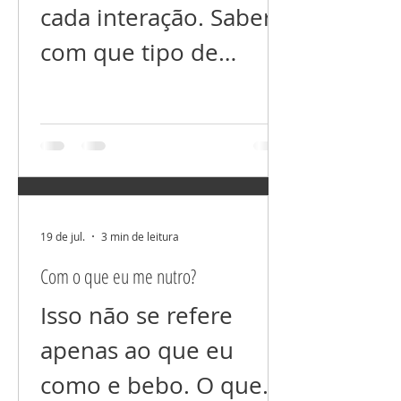
prejudicando alguém
cada interação. Saber
energeticamente, com
com que tipo de
a sua “fofoca”, isso
“conteúdo” queremos
voltará para você
interagir. Com
inevitavelmente. Um
conteúdo que agrega
exemplo prático é que,
informação e nos faz
quando você fala que
pessoas melhores, ou
19 de jul.
3 min de leitura
alguém está mal para
com conteúdo que
Com o que eu me nutro?
outras pessoas,
nos suga força vital
Isso não se refere
sem nos trazer nada
apenas ao que eu
de positivo. Esse limite
como e bebo. O que