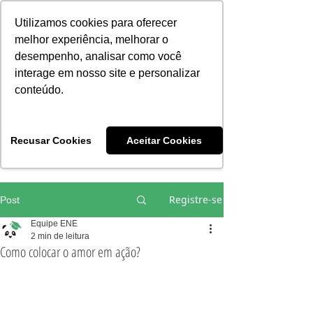
Consciência | Escola da Nova Energia | Brasil
Utilizamos cookies para oferecer
melhor experiência, melhorar o
desempenho, analisar como você
interage em nosso site e personalizar
conteúdo.
Vivências e Cursos Iniciáticos
Recusar Cookies
Aceitar Cookies
#EQUIPEHÉLIOCOUTO
Registre-se
Post
Equipe ENE
2 min de leitura
Como colocar o amor em ação?