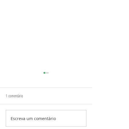
1 comentário
A dívida escraviza
Você quer realmente crescer?
Escreva um comentário