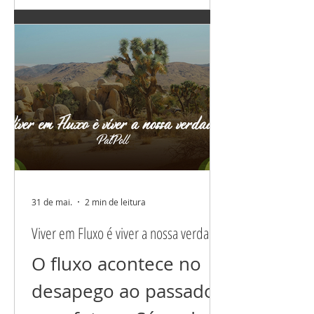
trabalho porque não
tem ZONA DE
CONFORTO
NENHUMA. Não
adianta fugir para um
mosteiro, eu sei por
que já fiz parecido. E
31 de mai.
2 min de leitura
estagnei no processo
Viver em Fluxo é viver a nossa verdade.
do despertar. É
O fluxo acontece no
preciso “sair” para o
desapego ao passado
mundo e experienciar