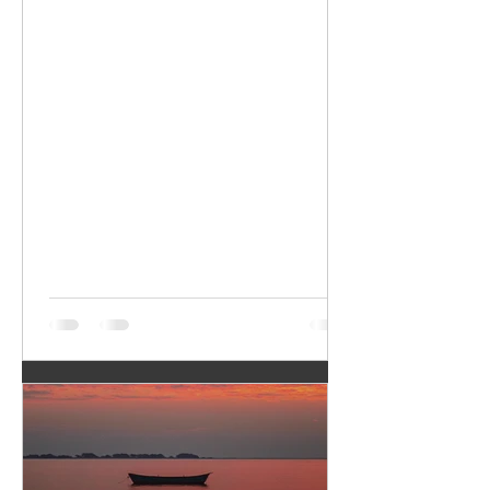
que colocamos nas
eu quero manifestar
nossas interações já
deve estar em
pode mudar toda a
ressonância com o
nossa realidade e o
que eu faço, como me
que emanamos para o
comporto, o que
Universo. Escolher
penso, como me sinto
com quem trocar e o
etc. Se eu me nutro do
que trocar é básico
que me machucou, do
para colher melhores
que me irrita, do que
frutos. O nosso
me distrai, do que
“tempo” aqui é
desconfio, do que
precioso demais para