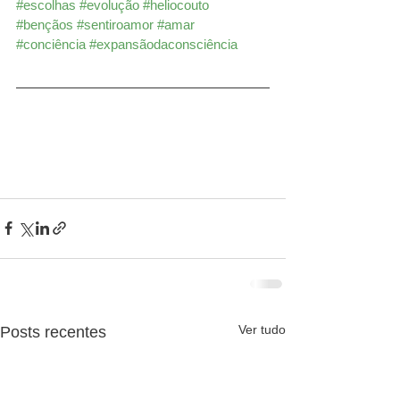
#escolhas
#evolução
#heliocouto
#bençãos
#sentiroamor
#amar
#conciência
#expansãodaconsciência
Ver tudo
Posts recentes