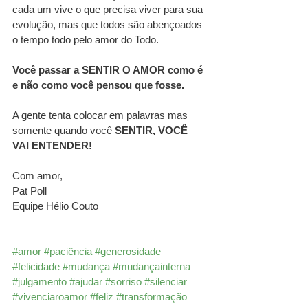
cada um vive o que precisa viver para sua 
evolução, mas que todos são abençoados 
o tempo todo pelo amor do Todo.
Você passar a SENTIR O AMOR como é 
e não como você pensou que fosse.
A gente tenta colocar em palavras mas 
somente quando você 
SENTIR, VOCÊ 
VAI ENTENDER!
Com amor,
Pat Poll
Equipe Hélio Couto
#amor
#paciência
#generosidade
#felicidade
#mudança
#mudançainterna
#julgamento
#ajudar
#sorriso
#silenciar
#vivenciaroamor
#feliz
#transformação