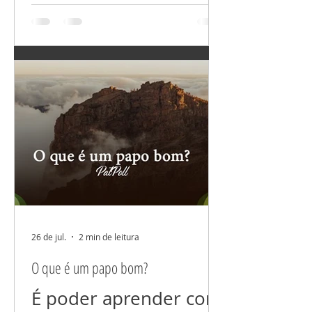
mal resolvidas ou
incompreendidas,
nada além disso! Não
fala nem dos que você
ama, nem dos que
você não ama (ainda).
Não espalhe suas
dores não comente
seus problemas. Tudo
26 de jul.
2 min de leitura
que colocamos foco
O que é um papo bom?
cresce! E se você está
É poder aprender com