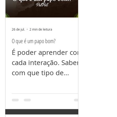
você não ama (ainda).
Não espalhe suas
dores não comente
seus problemas. Tudo
26 de jul.
2 min de leitura
que colocamos foco
O que é um papo bom?
cresce! E se você está
É poder aprender com
prejudicando alguém
cada interação. Saber
energeticamente, com
com que tipo de
a sua “fofoca”, isso
“conteúdo” queremos
voltará para você
interagir. Com
inevitavelmente. Um
conteúdo que agrega
exemplo prático é que,
informação e nos faz