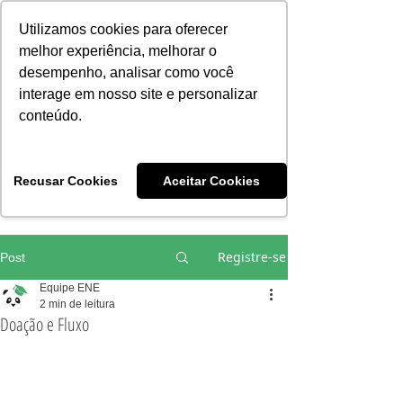
Consciência | Escola da Nova Energia | Brasil
Utilizamos cookies para oferecer
melhor experiência, melhorar o
desempenho, analisar como você
interage em nosso site e personalizar
conteúdo.
Vivências e Cursos Iniciáticos
Recusar Cookies
Aceitar Cookies
#EQUIPEHÉLIOCOUTO
Registre-se
Post
Equipe ENE
2 min de leitura
Doação e Fluxo