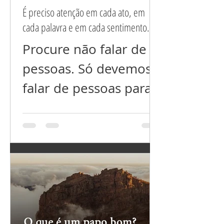
É preciso atenção em cada ato, em
cada palavra e em cada sentimento.
Procure não falar de
pessoas. Só devemos
falar de pessoas para
esclarecer situações
mal resolvidas ou
incompreendidas,
nada além disso! Não
fala nem dos que você
ama, nem dos que