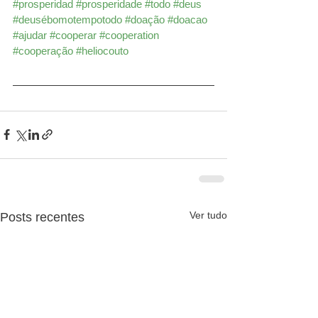
#prosperidad
#prosperidade
#todo
#deus
#deusébomotempotodo
#doação
#doacao
#ajudar
#cooperar
#cooperation
#cooperação
#heliocouto
Ver tudo
Posts recentes