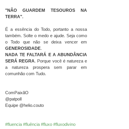
"NÃO GUARDEM TESOUROS NA 
TERRA".
É a essência do Todo, portanto a nossa 
também. Solte o medo e ajude. Seja como 
o Todo que não se deixa vencer em 
GENEROSIDADE
.
NADA TE FALTARÁ E A ABUNDÂNCIA 
SERÁ REGRA
. Porque você é natureza e 
a natureza prospera sem parar em 
comunhão com Tudo.
ComPaixãO
@patpoll 
Equipe @helio.couto 
#fluencia
#fluência
#fluxo
#fluxodivino