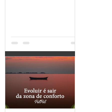
que eu faço, como me
que emanamos para o
comporto, o que
Universo. Escolher
penso, como me sinto
com quem trocar e o
etc. Se eu me nutro do
que trocar é básico
que me machucou, do
para colher melhores
que me irrita, do que
frutos. O nosso
me distrai, do que
“tempo” aqui é
desconfio, do que
precioso demais para
acho que não mereço;
perdermos co
se me nutro de
dúvidas, medos e
incertezas, o que