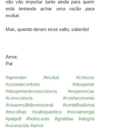
não vão importar tanto ainda para quem 
está tentando achar uma razão para 
evoluir. 
Mas, quando deram esse salto, saberão!
Amor,
Pat
#aprender
#evoluir
#crescer
#zonadeconforto
#despertar
#despertardeconsciencia
#experenciar
#consciencia
#conhecimento
#visaomultidimensional
#centelhadivina
#escolhas
#saltoquantico
#novaenergia
#patpoll
#heliocouto
#gratidao
#alegria
#viveravida
#amor