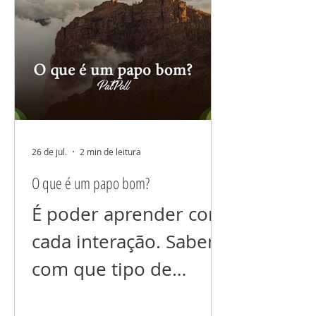
fala nem dos que você
ama, nem dos que
você não ama (ainda).
Não espalhe suas
dores não comente
seus problemas. Tudo
26 de jul.
2 min de leitura
que colocamos foco
O que é um papo bom?
cresce! E se você está
É poder aprender com
prejudicando alguém
cada interação. Saber
energeticamente, com
com que tipo de
a sua “fofoca”, isso
“conteúdo” queremos