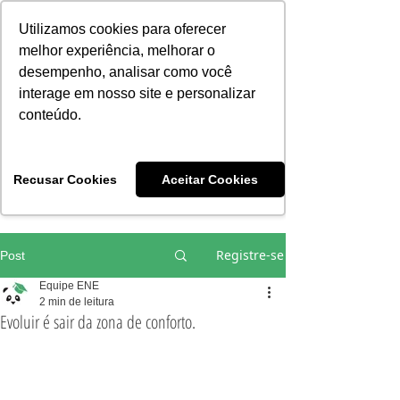
Consciência | Escola da Nova Energia | Brasil
Utilizamos cookies para oferecer
melhor experiência, melhorar o
desempenho, analisar como você
interage em nosso site e personalizar
conteúdo.
Vivências e Cursos Iniciáticos
Recusar Cookies
Aceitar Cookies
#EQUIPEHÉLIOCOUTO
Registre-se
Post
Equipe ENE
2 min de leitura
Evoluir é sair da zona de conforto.