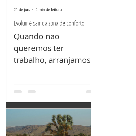
posso trazer para a
21 de jun.
2 min de leitura
minha realidade?
Evoluir é sair da zona de conforto.
"Você é o que
Quando não
consome, e isso não é
queremos ter
sobre comida." Para
trabalho, arranjamos
cocriar uma vida
qualquer desculpa e
abundante de paz,
acreditamos nela.
amor, arte, ha
Evoluir dá muito
trabalho porque não
tem ZONA DE
CONFORTO