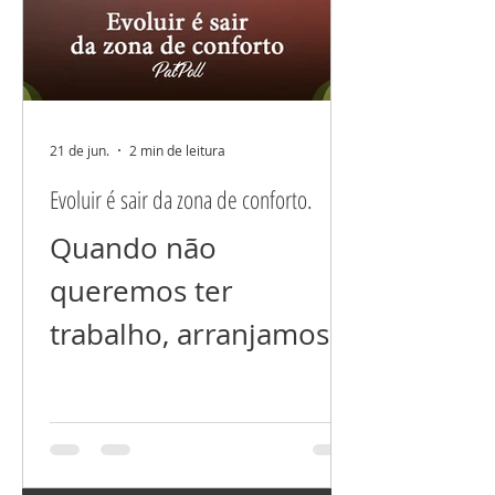
perdermos co
se me nutro de
dúvidas, medos e
incertezas, o que
posso trazer para a
21 de jun.
2 min de leitura
minha realidade?
Evoluir é sair da zona de conforto.
"Você é o que
Quando não
consome, e isso não é
queremos ter
sobre comida." Para
trabalho, arranjamos
cocriar uma vida
qualquer desculpa e
abundante de paz,
acreditamos nela.
amor, arte, ha
Evoluir dá muito