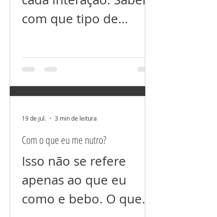
energeticamente, com
com que tipo de
a sua “fofoca”, isso
“conteúdo” queremos
voltará para você
interagir. Com
inevitavelmente. Um
conteúdo que agrega
exemplo prático é que,
informação e nos faz
quando você fala que
pessoas melhores, ou
19 de jul.
3 min de leitura
alguém está mal para
com conteúdo que
Com o que eu me nutro?
outras pessoas,
nos suga força vital
Isso não se refere
sem nos trazer nada
apenas ao que eu
de positivo. Esse limite
como e bebo. O que
que colocamos nas