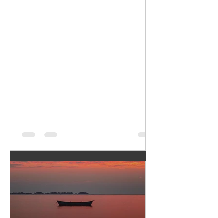
eu quero manifestar
nossas interações já
deve estar em
pode mudar toda a
ressonância com o
nossa realidade e o
que eu faço, como me
que emanamos para o
comporto, o que
Universo. Escolher
penso, como me sinto
com quem trocar e o
etc. Se eu me nutro do
que trocar é básico
que me machucou, do
para colher melhores
que me irrita, do que
frutos. O nosso
me distrai, do que
“tempo” aqui é
desconfio, do que
precioso demais para
acho que não mereço;