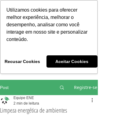
Consciência | Escola da Nova Energia | Brasil
Utilizamos cookies para oferecer
melhor experiência, melhorar o
desempenho, analisar como você
interage em nosso site e personalizar
conteúdo.
Vivências e Cursos Iniciáticos
Recusar Cookies
Aceitar Cookies
#EQUIPEHÉLIOCOUTO
Registre-se
Post
Equipe ENE
2 min de leitura
Limpeza energética de ambientes