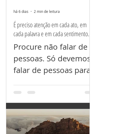
há 6 dias
2 min de leitura
É preciso atenção em cada ato, em
cada palavra e em cada sentimento.
Procure não falar de
pessoas. Só devemos
falar de pessoas para
esclarecer situações
mal resolvidas ou
incompreendidas,
nada além disso! Não
fala nem dos que você