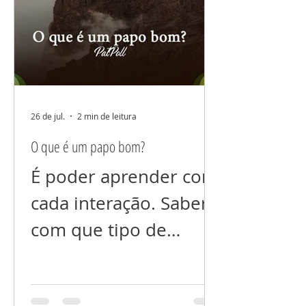
ama, nem dos que
você não ama (ainda).
Não espalhe suas
dores não comente
seus problemas. Tudo
26 de jul.
2 min de leitura
que colocamos foco
O que é um papo bom?
cresce! E se você está
É poder aprender com
prejudicando alguém
cada interação. Saber
energeticamente, com
com que tipo de
a sua “fofoca”, isso
“conteúdo” queremos
voltará para você
interagir. Com