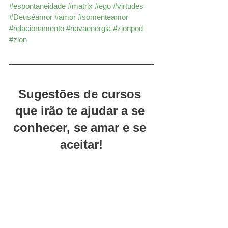
#espontaneidade
#matrix
#ego
#virtudes
#Deuséamor
#amor
#somenteamor
#relacionamento
#novaenergia
#zionpod
#zion
Sugestões de cursos 
que irão te ajudar a se 
conhecer, se amar e se 
aceitar!