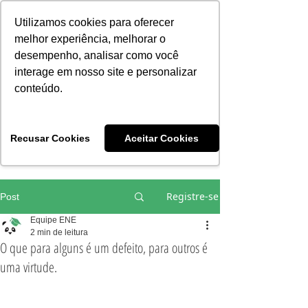
Consciência | Escola da Nova Energia | Brasil
Utilizamos cookies para oferecer
melhor experiência, melhorar o
desempenho, analisar como você
interage em nosso site e personalizar
conteúdo.
Vivências e Cursos Iniciáticos
Recusar Cookies
Aceitar Cookies
#EQUIPEHÉLIOCOUTO
Registre-se
Post
Equipe ENE
2 min de leitura
O que para alguns é um defeito, para outros é
uma virtude.