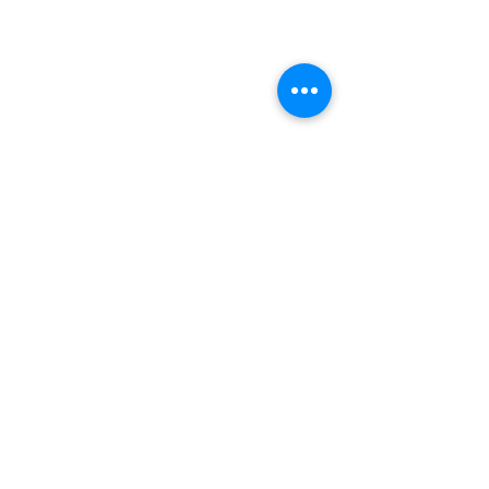
POLÍTICA DE DEVOLUÇÃO
POLÍTICA DE REEMBOLSO
POLÍTICA DE CANCELAMENTO
Todos os produtos
Política da loja
FAQ
© 2022 por Escola da Nova Energia.
Criado por P@t Estúdio
Espaço Nova Energia Terapias Integradas e Palestras Ltda
CPF/CNPJ:
36.347.012
/0001-34 - Rua Atlântica, 612B -
São Bernardo do Campo, SP
09750-480
E-mail:
contato@escoladanovaenergia.com.br
Fone: 55 11 991129167
Entre em contato
Termos e Condições
Políticas da loja
Política de privacidade