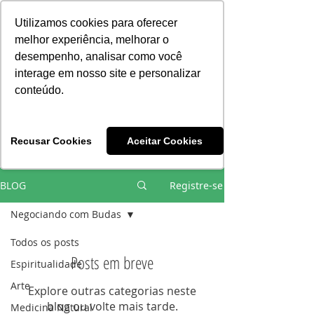
Consciência | Escola da Nova Energia | Brasil
Utilizamos cookies para oferecer
melhor experiência, melhorar o
desempenho, analisar como você
interage em nosso site e personalizar
conteúdo.
Vivências e Cursos Iniciáticos
Recusar Cookies
Aceitar Cookies
#EQUIPEHÉLIOCOUTO
BLOG
Registre-se
Negociando com Budas
Todos os posts
Posts em breve
Espiritualidade
Arte
Explore outras categorias neste
blog ou volte mais tarde.
Medicina Natural