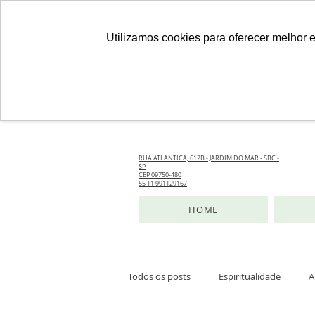
Utilizamos cookies para oferecer melhor 
RUA ATLÂNTICA, 612B - JARDIM DO MAR - SBC -
SP
CEP 09750-480
55 11 991129167
HOME
Todos os posts
Espiritualidade
A