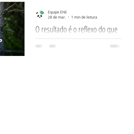
Quântica
Dimensões
Equipe ENE
28 de mar.
1 min de leitura
O resultado é o reflexo do que
Negociando com Budas
existe dentro.
Quando temos um objetivo, todas as
ria Campos
Negócios
ações importam, tanto no mundo da
matéria quanto no mundo etéreo.
Quando nossos planos envolvem
outras pessoas, a retidão ao objetivo
deve ser total. Qualquer atitude não
harmonizada com o objetivo final,
sabida ou não, irá interferir no
resultado. Seja fiel aos seus objetivos
ou perca seu tempo e energia. Por
isso, é imprescindivel que analisemos
nossos atos, pensamentos,