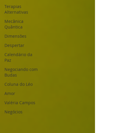
Terapias
Alternativas
Mecânica
Quântica
Dimensões
Despertar
Calendário da
Paz
Negociando com
Budas
Coluna do Léo
Amor
Valéria Campos
Negócios