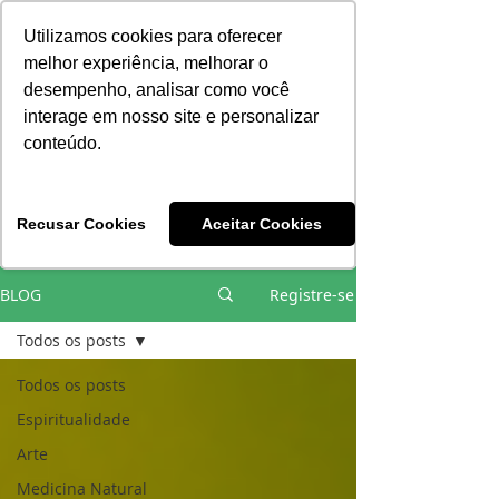
Consciência | Escola da Nova Energia | Brasil
Utilizamos cookies para oferecer
melhor experiência, melhorar o
desempenho, analisar como você
interage em nosso site e personalizar
conteúdo.
Vivências e Cursos Iniciáticos
Recusar Cookies
Aceitar Cookies
#EQUIPEHÉLIOCOUTO
BLOG
Registre-se
Todos os posts
Todos os posts
Espiritualidade
Arte
Medicina Natural