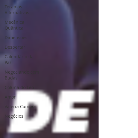
Terapias
Alternativas
Mecânica
Quântica
Dimensões
Despertar
Calendário da
Paz
Negociando com
Budas
Coluna do Léo
Amor
Valéria Campos
Negócios