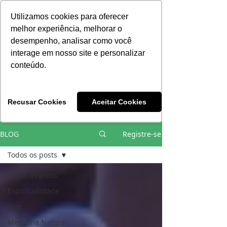
Consciência | Escola da Nova Energia | Brasil
Utilizamos cookies para oferecer
melhor experiência, melhorar o
desempenho, analisar como você
interage em nosso site e personalizar
conteúdo.
Vivências e Cursos Iniciáticos
Recusar Cookies
Aceitar Cookies
#EQUIPEHÉLIOCOUTO
BLOG
Registre-se
Todos os posts
Todos os posts
Espiritualidade
Arte
Medicina Natural