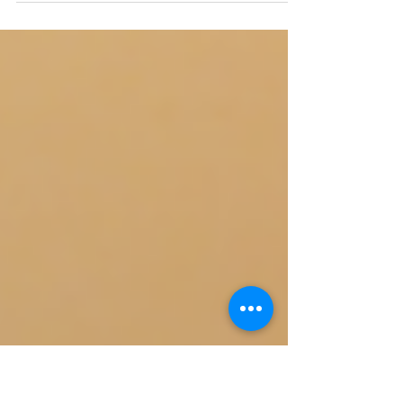
colocando regras e expectativas para que seus
sonhos se realizem, como se pudesse entender
e manipular o caos. Até conseguiriam entender
se isso não fosse importante e relaxassem no
fluxo. Ele traria muito mais do que aquilo que
“esperamos”, mas só se não esperarmos. O
desapego é profundo e esse entendimento
praticado, pode mudar de vez o rumo dos
acontecimentos na vida de alguém. O universo
sempre vai te trazer mais do que você deseja