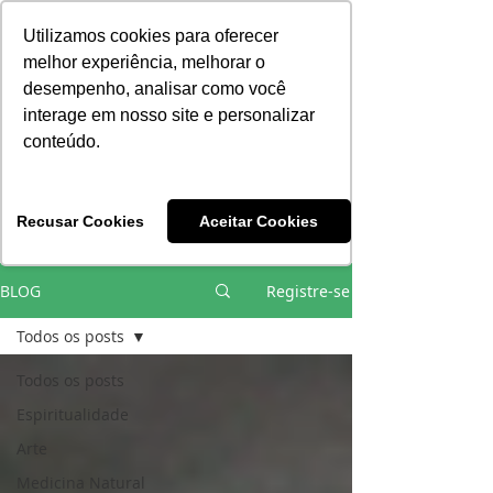
Consciência | Escola da Nova Energia | Brasil
Utilizamos cookies para oferecer
melhor experiência, melhorar o
desempenho, analisar como você
interage em nosso site e personalizar
conteúdo.
Vivências e Cursos Iniciáticos
Recusar Cookies
Aceitar Cookies
#EQUIPEHÉLIOCOUTO
BLOG
Registre-se
Todos os posts
Todos os posts
Espiritualidade
Arte
Medicina Natural