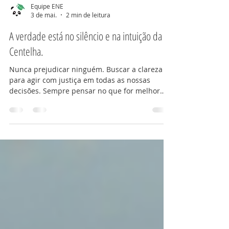
Equipe ENE
3 de mai.
2 min de leitura
A verdade está no silêncio e na intuição da
Centelha.
Nunca prejudicar ninguém. Buscar a clareza
para agir com justiça em todas as nossas
decisões. Sempre pensar no que for melhor
para todos os envolvidos. Respeitar os limites
de cada envolvido (limites são bem diferentes
pra cada um). Aceitar que as pessoas têm
níveis diferentes de percepção e que a
realidade é diferente para cada uma; portanto,
não adianta sofrer por não ser compreendido.
Expectativas geram sofrimento. O outro não
sabe o que você espera dele e se sabe não tem