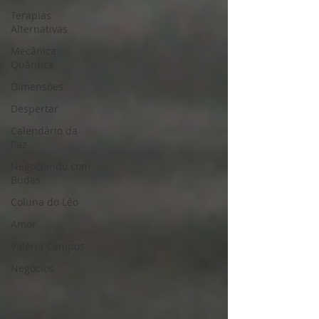
Terapias
Alternativas
Mecânica
Quântica
Dimensões
Despertar
Calendário da
Paz
Negociando com
Budas
Coluna do Léo
Amor
Valéria Campos
Negócios