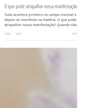
Equipe ENE
14 de mar.
2 min de leitura
O que pode atrapalhar nossa manifestação?
Tudo acontece primeiro no campo invisível e
depois se manifesta na matéria. O que pode
atrapalhar nossa manifestação? Quando não
sabemos o que queremos (dúvidas). Não nos
sentimos merecedores ou duvidamos do nosso
merecimento. Quando vivemos em desarmonia
interna e externa. Oscilamos muito.
Dependemos da aprovação dos outros. Temos
crenças muito enraizadas, tabus e preconceitos
que vão impedir que as pessoas e situações
cheguem para nos ajudar com nossos planos.
Acreditamos e