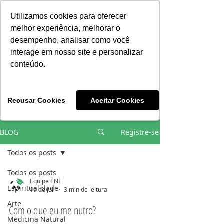
Consciência | Escola da Nova Energia | Brasil
Utilizamos cookies para oferecer
melhor experiência, melhorar o
desempenho, analisar como você
interage em nosso site e personalizar
conteúdo.
Vivências e Cursos Iniciáticos
Recusar Cookies
Aceitar Cookies
#EQUIPEHÉLIOCOUTO
BLOG
Registre-se
Todos os posts
Todos os posts
Equipe ENE
Espiritualidade
19 de jul.
3 min de leitura
Arte
Com o que eu me nutro?
Medicina Natural