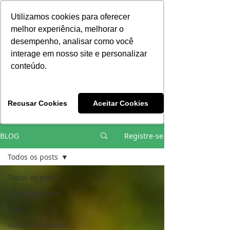
Consciência | Escola da Nova Energia | Brasil
Utilizamos cookies para oferecer
melhor experiência, melhorar o
desempenho, analisar como você
interage em nosso site e personalizar
conteúdo.
Vivências e Cursos Iniciáticos
Recusar Cookies
Aceitar Cookies
#EQUIPEHÉLIOCOUTO
BLOG
Registre-se
Todos os posts
Todos os posts
Espiritualidade
Arte
Medicina Natural