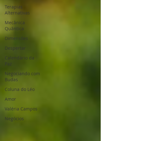
Terapias
Alternativas
Mecânica
Quântica
Dimensões
Despertar
Calendário da
Paz
Negociando com
Budas
Coluna do Léo
Amor
Valéria Campos
Negócios