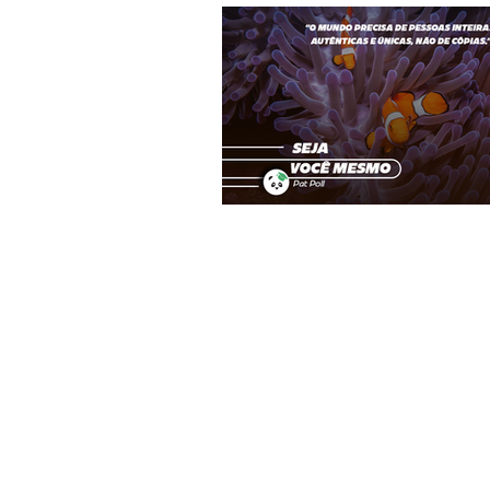
Terapias Alternativas
Mecânica 
Despertar
Calendário da Paz
Coluna do Léo
Amor
Valé