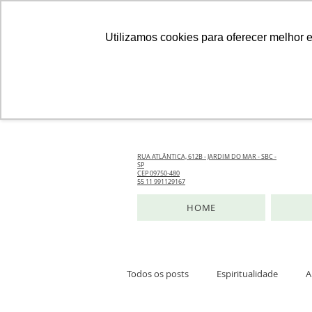
Utilizamos cookies para oferecer melhor 
RUA ATLÂNTICA, 612B - JARDIM DO MAR - SBC -
SP
CEP 09750-480
55 11 991129167
HOME
Todos os posts
Espiritualidade
A