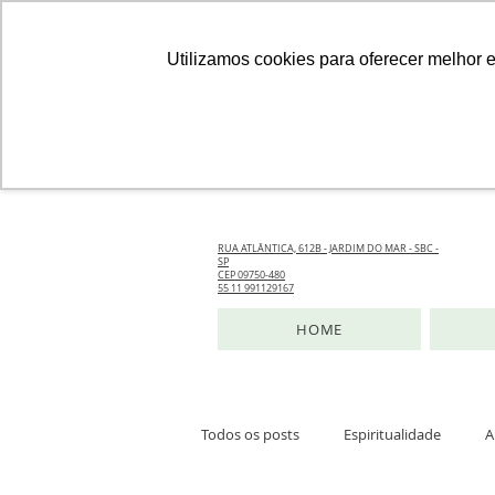
Utilizamos cookies para oferecer melhor 
RUA ATLÂNTICA, 612B - JARDIM DO MAR - SBC -
SP
CEP 09750-480
55 11 991129167
HOME
Todos os posts
Espiritualidade
A