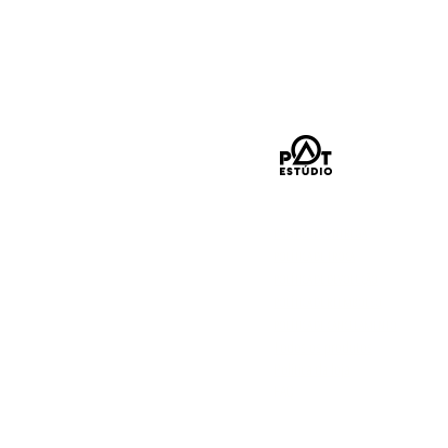
LOJA
POLÍTICA DE ENTREGA
POLÍTICA DE TROCA
POLÍTICA DE DEVOLUÇÃO
POLÍTICA DE REEMBOLSO
POLÍTICA DE CANCELAMENTO
Todos os produtos
Política da loja
FAQ