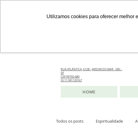
Utilizamos cookies para oferecer melhor 
RUA ATLÂNTICA, 612B - JARDIM DO MAR - SBC -
SP
CEP 09750-480
55 11 991129167
HOME
Todos os posts
Espiritualidade
A