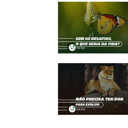
Terapias Alternativas
Mecânica 
Despertar
Calendário da Paz
Coluna do Léo
Amor
Valé