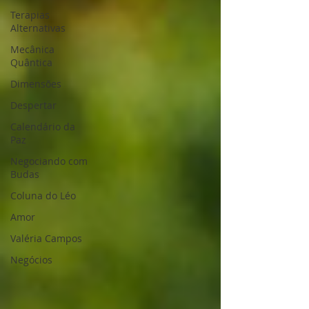
Terapias
Alternativas
Mecânica
Quântica
Dimensões
Despertar
Calendário da
Paz
Negociando com
Budas
Coluna do Léo
Amor
Valéria Campos
Negócios