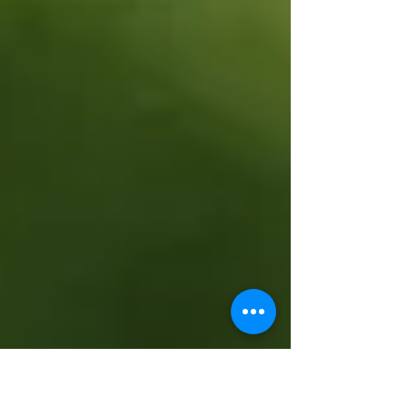
hora em que acordou, verá que cada dia tem
um “tema”. Hoje, meu dia teve o tema “Com o
que eu me nutro?”. Isso não se refere apenas
ao que eu como e bebo, mas também ao que
penso, ao tipo de notícias com as quais me
conecto, às realidades que quero criar, às
pessoas com quem desejo conviver, ao que
quero sentir, entre outros aspectos. No ent