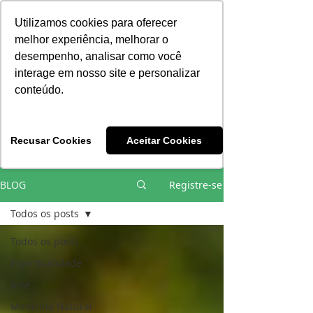
Consciência | Escola da Nova Energia | Brasil
Utilizamos cookies para oferecer
melhor experiência, melhorar o
desempenho, analisar como você
interage em nosso site e personalizar
conteúdo.
Vivências e Cursos Iniciáticos
Recusar Cookies
Aceitar Cookies
#EQUIPEHÉLIOCOUTO
BLOG
Registre-se
Todos os posts
Todos os posts
Espiritualidade
Arte
Medicina Natural