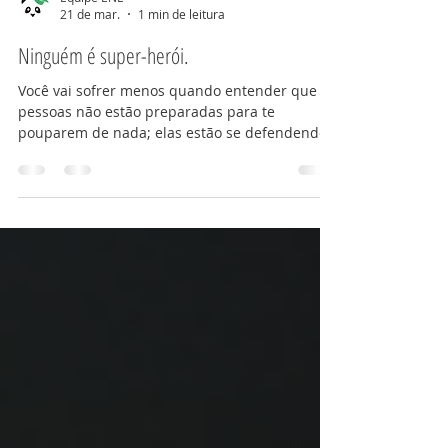
Equipe ENE
21 de mar.
1 min de leitura
Ninguém é super-herói.
Você vai sofrer menos quando entender que as
pessoas não estão preparadas para te
pouparem de nada; elas estão se defendendo
o tempo todo, assim como você. Seria diferente
se tanto elas como você estivessem
autoconscientes de si e percebessem o outro,
mas isso é muito raro. Então, não se
decepcione o tempo todo; ao invés disso,
entenda que ninguém é super-herói. Todos
foram "domesticados" para competir e se
armar para ganhar a "guerra do ego".
Amorosamente, @patpoll #sofrer #