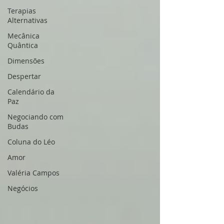
Terapias
Alternativas
Mecânica
Quântica
Dimensões
Despertar
Calendário da
Paz
Negociando com
Budas
Coluna do Léo
Amor
Valéria Campos
Negócios