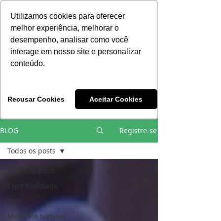
Consciência | Escola da Nova Energia | Brasil
Utilizamos cookies para oferecer
melhor experiência, melhorar o
desempenho, analisar como você
interage em nosso site e personalizar
conteúdo.
Vivências e Cursos Iniciáticos
Recusar Cookies
Aceitar Cookies
#EQUIPEHÉLIOCOUTO
BLOG
Registre-se
Todos os posts
Todos os posts
Espiritualidade
Arte
Medicina Natural