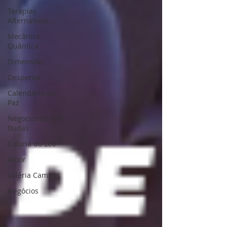
Terapias
Alternativas
Mecânica
Quântica
Dimensões
Despertar
Calendário da
Paz
Negociando com
Budas
Coluna do Léo
Amor
Valéria Campos
Negócios