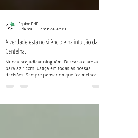
Equipe ENE
3 de mai.
2 min de leitura
A verdade está no silêncio e na intuição da
Centelha.
Nunca prejudicar ninguém. Buscar a clareza
para agir com justiça em todas as nossas
decisões. Sempre pensar no que for melhor
para todos os envolvidos. Respeitar os limites
de cada envolvido (limites são bem diferentes
pra cada um). Aceitar que as pessoas têm
níveis diferentes de percepção e que a
realidade é diferente para cada uma; portanto,
não adianta sofrer por não ser compreendido.
Expectativas geram sofrimento. O outro não