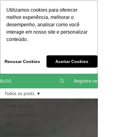
Consciência | Escola da Nova Energia | Brasil
Utilizamos cookies para oferecer
melhor experiência, melhorar o
desempenho, analisar como você
interage em nosso site e personalizar
conteúdo.
Vivências e Cursos Iniciáticos
Recusar Cookies
Aceitar Cookies
#EQUIPEHÉLIOCOUTO
BLOG
Registre-se
Todos os posts
Todos os posts
Espiritualidade
Arte
Medicina Natural