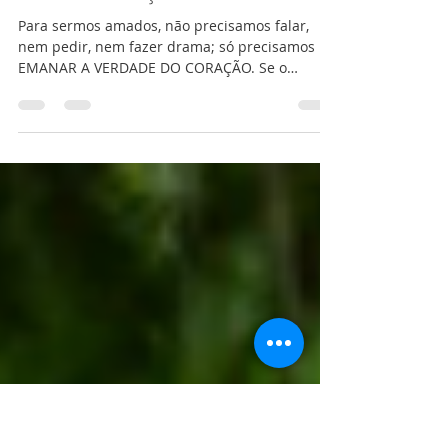
Equipe ENE
4 de abr.
2 min de leitura
A verdade do coração
Para sermos amados, não precisamos falar,
nem pedir, nem fazer drama; só precisamos
EMANAR A VERDADE DO CORAÇÃO. Se o
coração for bom, tudo de bom virá até você,
com facilidade e presteza. O amor
incondicional é mágico, mas só funciona se for
REAL. Amor, @patpoll #amar #amor #verdade
#verdadeiro #verdadedocoracao #emanar
#emanaraverdade #serbom
#amorincondicional #sooamorereal #magico
#magia #real #novaenergia #heliocouto
#zionpod Sugestões que irão te auxiliar a viver
sua ve