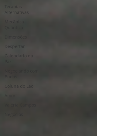
Terapias
Alternativas
Mecânica
Quântica
Dimensões
Despertar
Calendário da
Paz
Negociando com
Budas
Coluna do Léo
Amor
Valéria Campos
Negócios