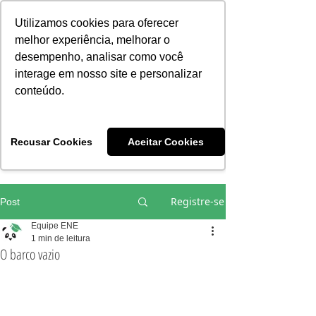
Consciência | Escola da Nova Energia | Brasil
Utilizamos cookies para oferecer
melhor experiência, melhorar o
desempenho, analisar como você
interage em nosso site e personalizar
conteúdo.
Vivências e Cursos Iniciáticos
Recusar Cookies
Aceitar Cookies
#EQUIPEHÉLIOCOUTO
Registre-se
Post
Equipe ENE
1 min de leitura
O barco vazio