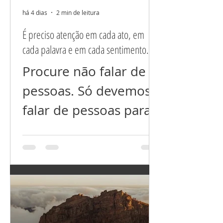
há 4 dias
2 min de leitura
É preciso atenção em cada ato, em
cada palavra e em cada sentimento.
Procure não falar de
pessoas. Só devemos
falar de pessoas para
esclarecer situações
mal resolvidas ou
incompreendidas,
nada além disso! Não
fala nem dos que você