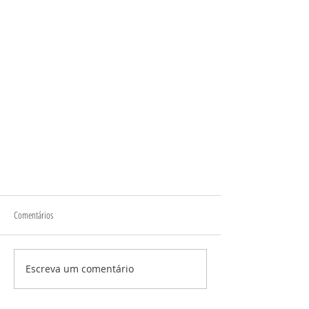
Comentários
Escreva um comentário
O Quebrador de Pedras