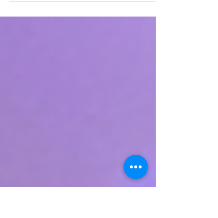
começamos uma mudança interna que não
acontece de uma hora para outra. É um
caminho de SALTOS E INSIGHTS