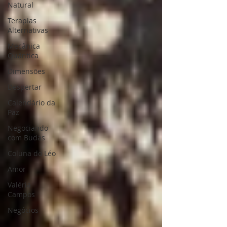
Natural
Terapias
Alternativas
Mecânica
Quântica
Dimensões
Despertar
Calendário da
Paz
Negociando
com Budas
Coluna do Léo
Amor
Valéria
Campos
Negócios