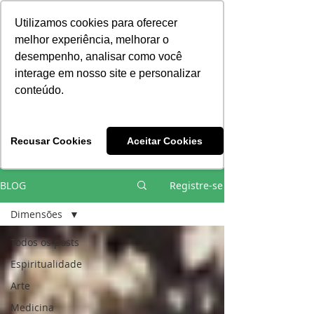
Consciência | Escola da Nova Energia | Brasil
Utilizamos cookies para oferecer
melhor experiência, melhorar o
desempenho, analisar como você
interage em nosso site e personalizar
conteúdo.
Vivências e Cursos Iniciáticos
Recusar Cookies
Aceitar Cookies
#EQUIPEHÉLIOCOUTO
BLOG
Registre-se
Dimensões
Todos os posts
Espiritualidade
Arte
Medicina