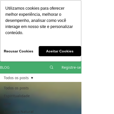
Consciência | Escola da Nova Energia | Brasil
Utilizamos cookies para oferecer
melhor experiência, melhorar o
desempenho, analisar como você
interage em nosso site e personalizar
conteúdo.
Vivências e Cursos Iniciáticos
Recusar Cookies
Aceitar Cookies
#EQUIPEHÉLIOCOUTO
BLOG
Registre-se
Todos os posts
Todos os posts
Espiritualidade
Arte
Medicina Natural