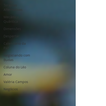
Terapias
Alternativas
Mecânica
Quântica
Dimensões
Despertar
Calendário da
Paz
Negociando com
Budas
Coluna do Léo
Amor
Valéria Campos
Negócios