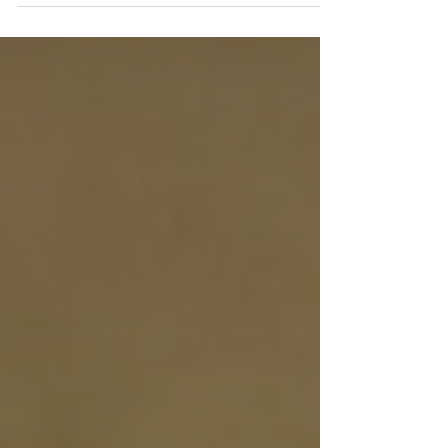
sozinho consigo mesmo? Como estar sozinho
consigo mesmo, evitando “ir para dentro” de
você? Como “ir pra dentro” de você se evitou
olhar o que reprimiu, escondeu e evitou por
tanto tempo? Sem fazer essa “viagem” para
dentro, não há conhecimento de si mesmo e,
sem conhecer-se, NÃO HÁ CRESCIMENTO E
EVOLUÇÃO. A autenticidade praticada
necessita de autoconhecime