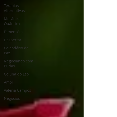
Terapias
Alternativas
Mecânica
Quântica
Dimensões
Despertar
Calendário da
Paz
Negociando com
Budas
Coluna do Léo
Amor
Valéria Campos
Negócios