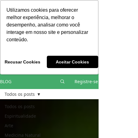
Consciência | Escola da Nova Energia | Brasil
Utilizamos cookies para oferecer
melhor experiência, melhorar o
desempenho, analisar como você
interage em nosso site e personalizar
conteúdo.
Vivências e Cursos Iniciáticos
Recusar Cookies
Aceitar Cookies
#EQUIPEHÉLIOCOUTO
BLOG
Registre-se
Todos os posts
Todos os posts
Espiritualidade
Arte
Medicina Natural