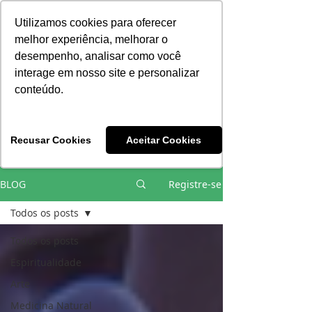
Consciência | Escola da Nova Energia | Brasil
Utilizamos cookies para oferecer
melhor experiência, melhorar o
desempenho, analisar como você
interage em nosso site e personalizar
conteúdo.
Vivências e Cursos Iniciáticos
Recusar Cookies
Aceitar Cookies
#EQUIPEHÉLIOCOUTO
BLOG
Registre-se
Todos os posts
Todos os posts
Espiritualidade
Arte
Medicina Natural