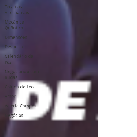
Terapias
Alternativas
Mecânica
Quântica
Dimensões
Despertar
Calendário da
Paz
Negociando com
Budas
Coluna do Léo
Amor
Valéria Campos
Negócios