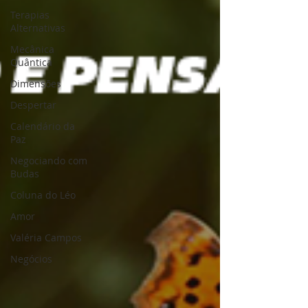
Terapias
Alternativas
Mecânica
Quântica
Dimensões
Despertar
Calendário da
Paz
Negociando com
Budas
Coluna do Léo
Amor
Valéria Campos
Negócios