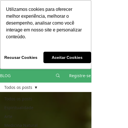
Consciência | Escola da Nova Energia | Brasil
Utilizamos cookies para oferecer
melhor experiência, melhorar o
desempenho, analisar como você
interage em nosso site e personalizar
conteúdo.
Vivências e Cursos Iniciáticos
Recusar Cookies
Aceitar Cookies
#EQUIPEHÉLIOCOUTO
BLOG
Registre-se
Todos os posts
Todos os posts
Espiritualidade
Arte
Medicina Natural