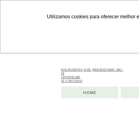
Utilizamos cookies para oferecer melhor 
RUA ATLÂNTICA, 612B - JARDIM DO MAR - SBC -
SP
CEP 09750-480
55 11 991129167
HOME