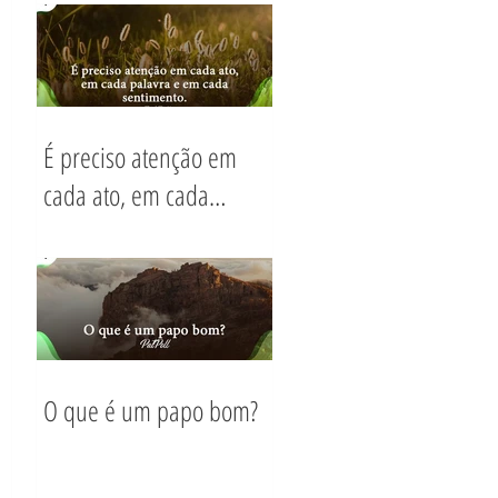
hoje?
É preciso atenção em
cada ato, em cada
palavra e em cada
sentimento.
O que é um papo bom?