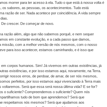
samos morrer para ter acesso à ela. Tudo o que está á nossa volta é 
res, os sabores, as pessoas, os acontecimentos. Tudo está 
uma razão de ser. Nada acontece por coincidência. A vida sempre 
dias.
. De crescer. De começar de novo.
a razão além, algo que não sabemos porquê, e nem sequer 
amos em constante evolução, e a cada passo que damos, 
a missão, com a melhor versão de nós mesmos, com o nosso 
eve para isso acontecer, estamos caminhando, e é isso que 
s em corpos humanos. Sim! Já vivemos em outras existências, já 
as existências, e por isso estamos aqui, novamente, na Terra. 
rrigir nossos erros, de perdoar, de amar, de ser nós mesmos, 
os perfeitos, por isso estamos aqui vivenciando à Terra mais 
 voltaremos. Será que essa será nossa última vida? E se for? 
s o suficiente? Compreendemos o suficiente? Quem nós 
mpartilhamos tudo de bom que aprendemos? Será que 
que respeitamos nós mesmos? Será que ajudamos aos 