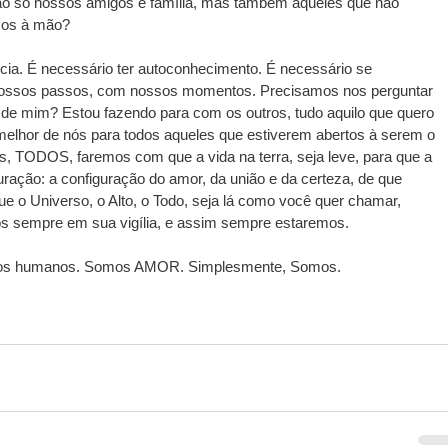
o só nossos amigos e família, mas também aqueles que não 
mos à mão?
ncia. É necessário ter autoconhecimento. É necessário se 
ossos passos, com nossos momentos. Precisamos nos perguntar 
 de mim? Estou fazendo para com os outros, tudo aquilo que quero 
elhor de nós para todos aqueles que estiverem abertos à serem o 
s, TODOS, faremos com que a vida na terra, seja leve, para que a 
uração: a configuração do amor, da união e da certeza, de que 
 o Universo, o Alto, o Todo, seja lá como você quer chamar, 
s sempre em sua vigília, e assim sempre estaremos.
mos humanos. Somos AMOR. Simplesmente, Somos.