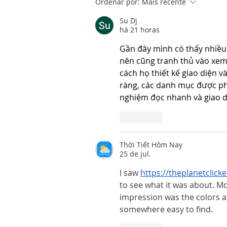
Ordenar por:
Mais recente
Su Dj
há 21 horas
Gần đây mình có thấy nhiều 
nên cũng tranh thủ vào xem
cách họ thiết kế giao diện 
ràng, các danh mục được phân
nghiệm đọc nhanh và giao diệ
Curtir
Thời Tiết Hôm Nay
25 de jul.
I saw 
https://theplanetclicke
to see what it was about. Mo
impression was the colors ar
somewhere easy to find.