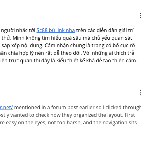
É preciso atenção em cada ato, em cada palavra e
em cada sentimento.
người nhắc tới 
Sc88 bù link nha
 trên các diễn đàn giải trí 
 thử. Mình không tìm hiểu quá sâu mà chủ yếu quan sát 
và sắp xếp nội dung. Cảm nhận chung là trang có bố cục rõ 
 chia hợp lý nên rất dễ theo dõi. Với những ai thích trải 
n trực quan thì đây là kiểu thiết kế khá dễ tạo thiện cảm.
r.net/
 mentioned in a forum post earlier so I clicked throug
stly wanted to check how they organized the layout. First 
e easy on the eyes, not too harsh, and the navigation sits 