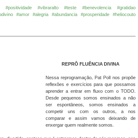
#positividade
#vibraralto
#teste
#benevolencia
#gratidao
odivino
#amor
#alegria
#abundancia
#prosperidade
#heliocouto
REPRÔ FLUÊNCIA DIVINA
Nessa reprogramação, Pat Poll nos propõe 
reflexões e exercícios para que possamos 
aprender a entrar em fluxo com o TODO. 
Desde pequenos somos ensinados a não 
ser espontâneos, somos ensinados a 
competir uns com os outros, a nos 
comparar e assim vamos deixando de 
enxergar quem realmente somos.