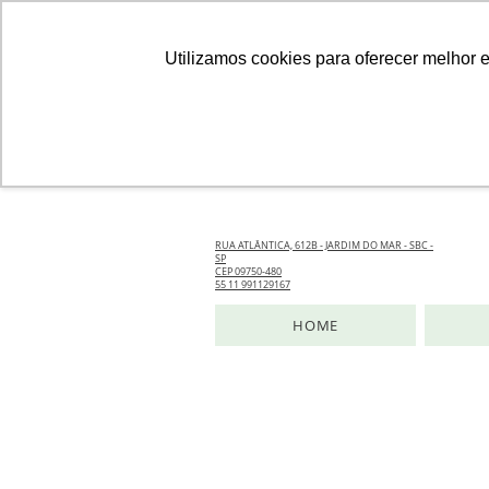
Utilizamos cookies para oferecer melhor 
RUA ATLÂNTICA, 612B - JARDIM DO MAR - SBC -
SP
CEP 09750-480
55 11 991129167
HOME