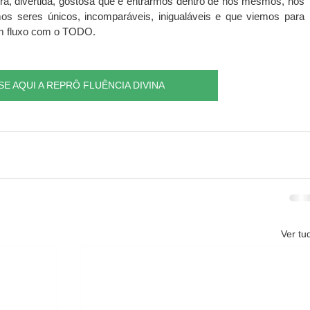
ra, divertida, gostosa que é entrarmos dentro de nós mesmos, nos 
 seres únicos, incomparáveis, inigualáveis e que viemos para 
em fluxo com o TODO.
E AQUI A REPRÔ FLUÊNCIA DIVINA
Ver tu