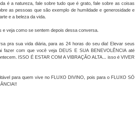
nda é a natureza, fale sobre tudo que é grato, fale sobre as coisas 
obre as pessoas que são exemplo de humildade e generosidade e 
rte e a beleza da vida.
s e veja como se sentem depois dessa conversa.
a pra sua vida diária, para as 24 horas do seu dia! Elevar seus 
 vai fazer com que você veja DEUS E SUA BENEVOLÊNCIA até 
acontecem. ISSO É ESTAR COM A VIBRAÇÃO ALTA... isso é VIVER 
evitável para quem vive no FLUXO DIVINO, pois para o FLUXO SÓ 
ÂNCIA!!