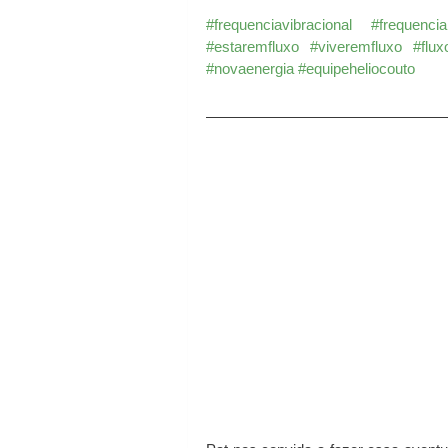
#frequenciavibracional
#frequencia
#estaremfluxo
#viveremfluxo
#flux
#novaenergia
#equipeheliocouto