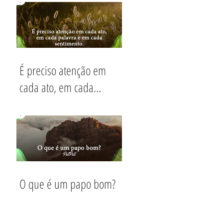
hoje?
É preciso atenção em
cada ato, em cada
palavra e em cada
sentimento.
O que é um papo bom?