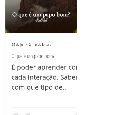
ama, nem dos que
você não ama (ainda).
Não espalhe suas
dores não comente
seus problemas. Tudo
26 de jul.
2 min de leitura
que colocamos foco
O que é um papo bom?
cresce! E se você está
É poder aprender com
prejudicando alguém
cada interação. Saber
energeticamente, com
com que tipo de
a sua “fofoca”, isso
“conteúdo” queremos
voltará para você
interagir. Com