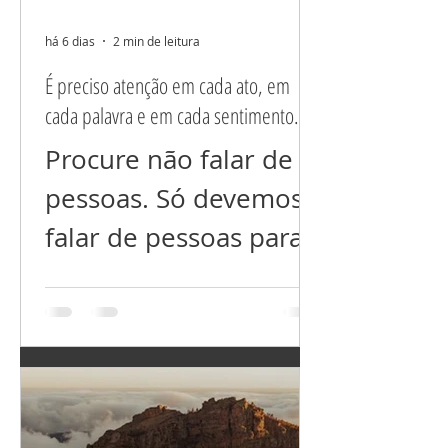
há 6 dias
2 min de leitura
É preciso atenção em cada ato, em
cada palavra e em cada sentimento.
Procure não falar de
pessoas. Só devemos
falar de pessoas para
esclarecer situações
mal resolvidas ou
incompreendidas,
nada além disso! Não
fala nem dos que você