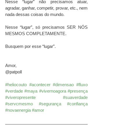
Nesse “lugar” não precisamos atuar, 
agradar, ganhar, competir, provar, etc., nem 
nada dessas coisas do mundo.
Nesse “lugar”, só precisamos SER NÓS 
MESMOS COMPLETAMENTE. 
Busquem por esse “lugar”.
Amor,
@patpoll 
#heliocouto
#acontecer
#dimensao
#fluxo
#verdade
#maya
#vivernoagora
#presença
#viveropresente
#suaverdade
#servcmesmo
#segurança
#confiança
#novaenergia
#amor