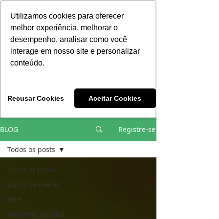
Consciência | Escola da Nova Energia | Brasil
Utilizamos cookies para oferecer
melhor experiência, melhorar o
desempenho, analisar como você
interage em nosso site e personalizar
conteúdo.
Vivências e Cursos Iniciáticos
Recusar Cookies
Aceitar Cookies
#EQUIPEHÉLIOCOUTO
BLOG
Registre-se
Todos os posts
Todos os posts
Espiritualidade
Arte
Medicina Natural