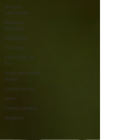
Terapias
Alternativas
Mecânica
Quântica
Dimensões
Despertar
Calendário da
Paz
Negociando com
Budas
Coluna do Léo
Amor
Valéria Campos
Negócios