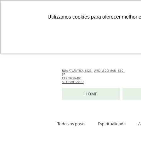
Utilizamos cookies para oferecer melhor 
RUA ATLÂNTICA, 612B - JARDIM DO MAR - SBC -
SP
CEP 09750-480
55 11 991129167
HOME
Todos os posts
Espiritualidade
A