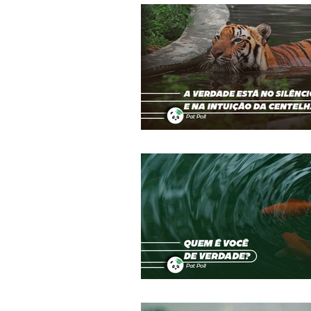
Terapias Alternativas
Mecânica 
Despertar
Calendário da Paz
Coluna do Léo
Amor
Valé