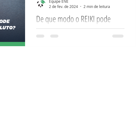
Equipe ENE
palavra...
2 de fev. de 2024
2 min de leitura
De que modo o REIKI pode
ajudar processo de luto?
Perder alguém que amamos é um
momento de grande dor e o início de
uma nova realidade, para a qual
teremos de nos adaptar. Aceitar a
perda...