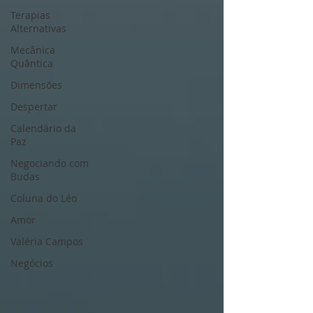
Terapias
Alternativas
Mecânica
Quântica
Dimensões
Despertar
Calendário da
Paz
Negociando com
Budas
Coluna do Léo
Amor
Valéria Campos
Negócios