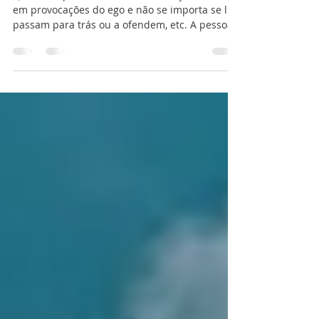
21 de jun. de 2024
2 min de leitura
ELE é amor puro!
Quando a pessoa vira AMOR EM AÇÃO, não cai
em provocações do ego e não se importa se lhe
passam para trás ou a ofendem, etc. A pessoa
que...