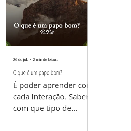
fala nem dos que você
ama, nem dos que
você não ama (ainda).
Não espalhe suas
dores não comente
seus problemas. Tudo
26 de jul.
2 min de leitura
que colocamos foco
O que é um papo bom?
cresce! E se você está
É poder aprender com
prejudicando alguém
cada interação. Saber
energeticamente, com
com que tipo de
a sua “fofoca”, isso
“conteúdo” queremos
voltará para você
interagir. Com