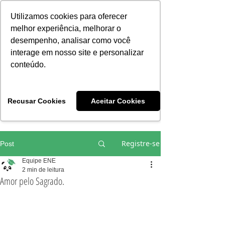
Consciência | Escola da Nova Energia | Brasil
Utilizamos cookies para oferecer
melhor experiência, melhorar o
desempenho, analisar como você
interage em nosso site e personalizar
conteúdo.
Vivências e Cursos Iniciáticos
Recusar Cookies
Aceitar Cookies
#EQUIPEHÉLIOCOUTO
Registre-se
Post
Equipe ENE
2 min de leitura
Amor pelo Sagrado.