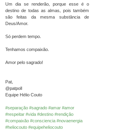
Um dia se renderão, porque esse é o 
destino de todas as almas, pois também 
são feitas da mesma substância de 
Deus/Amor. 
Só perdem tempo.
Tenhamos compaixão.
Amor pelo sagrado!
Pat,
@patpoll
Equipe Hélio Couto
#separação
#sagrado
#amar
#amor
#respeitar
#vida
#destino
#rendição
#compaixão
#consciencia
#novaenergia
#heliocouto
#equipeheliocouto