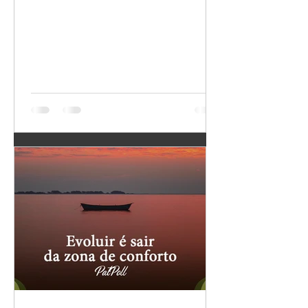
que eu faço, como me
que emanamos para o
comporto, o que
Universo. Escolher
penso, como me sinto
com quem trocar e o
etc. Se eu me nutro do
que trocar é básico
que me machucou, do
para colher melhores
que me irrita, do que
frutos. O nosso
me distrai, do que
“tempo” aqui é
desconfio, do que
precioso demais para
acho que não mereço;
perdermos co
se me nutro de
dúvidas, medos e
incertezas, o que