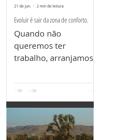
posso trazer para a
21 de jun.
2 min de leitura
minha realidade?
Evoluir é sair da zona de conforto.
"Você é o que
Quando não
consome, e isso não é
queremos ter
sobre comida." Para
trabalho, arranjamos
cocriar uma vida
qualquer desculpa e
abundante de paz,
acreditamos nela.
amor, arte, ha
Evoluir dá muito
trabalho porque não
tem ZONA DE
CONFORTO