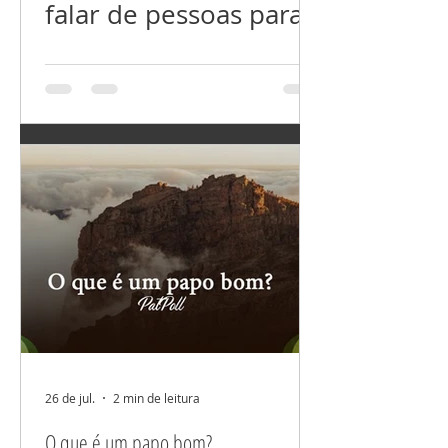
falar de pessoas para
esclarecer situações
mal resolvidas ou
incompreendidas,
nada além disso! Não
fala nem dos que você
ama, nem dos que
você não ama (ainda).
Não espalhe suas
dores não comente
seus problemas. Tudo
26 de jul.
2 min de leitura
que colocamos foco
O que é um papo bom?