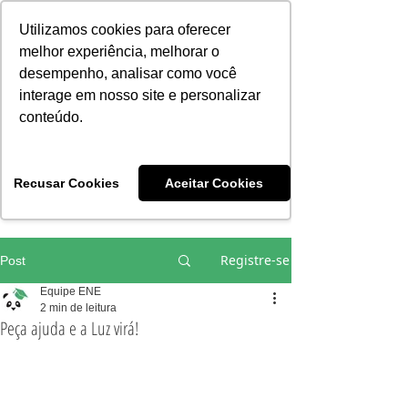
Consciência | Escola da Nova Energia | Brasil
Utilizamos cookies para oferecer
melhor experiência, melhorar o
desempenho, analisar como você
interage em nosso site e personalizar
conteúdo.
Vivências e Cursos Iniciáticos
Recusar Cookies
Aceitar Cookies
#EQUIPEHÉLIOCOUTO
Registre-se
Post
Equipe ENE
2 min de leitura
Peça ajuda e a Luz virá!