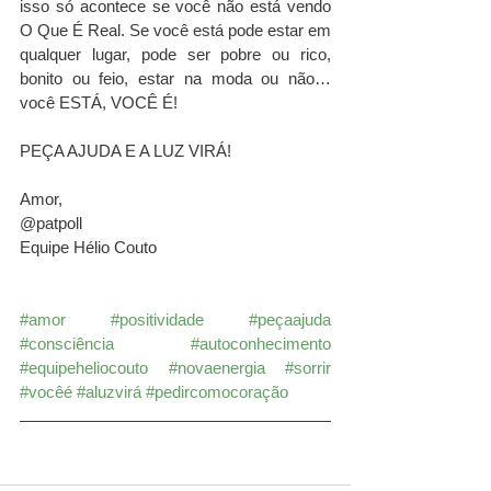
isso só acontece se você não está vendo 
O Que É Real. Se você está pode estar em 
qualquer lugar, pode ser pobre ou rico, 
bonito ou feio, estar na moda ou não… 
você ESTÁ, VOCÊ É!  
PEÇA AJUDA E A LUZ VIRÁ!
Amor,
@patpoll
Equipe Hélio Couto
#amor
#positividade
#peçaajuda
#consciência
#autoconhecimento
#equipeheliocouto
#novaenergia
#sorrir
#vocêé
#aluzvirá
#pedircomocoração