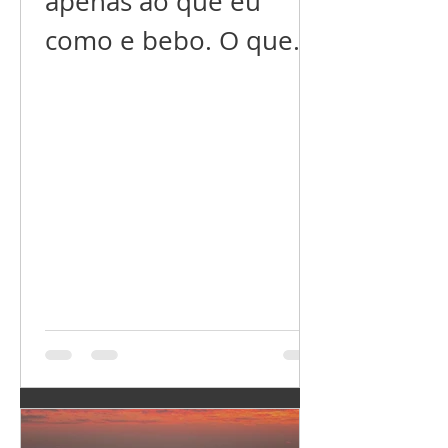
apenas ao que eu
de positivo. Esse limite
como e bebo. O que
que colocamos nas
eu quero manifestar
nossas interações já
deve estar em
pode mudar toda a
ressonância com o
nossa realidade e o
que eu faço, como me
que emanamos para o
comporto, o que
Universo. Escolher
penso, como me sinto
com quem trocar e o
etc. Se eu me nutro do
que trocar é básico
que me machucou, do
para colher melhores
que me irrita, do que
frutos. O nosso
me distrai, do que