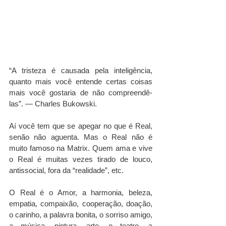
“A tristeza é causada pela inteligência, 
quanto mais você entende certas coisas 
mais você gostaria de não compreendê-
las”. — Charles Bukowski.  
Aí você tem que se apegar no que é Real, 
senão não aguenta. Mas o Real não é 
muito famoso na Matrix. Quem ama e vive 
o Real é muitas vezes tirado de louco, 
antissocial, fora da “realidade”, etc.  
O Real é o Amor, a harmonia, beleza, 
empatia, compaixão, cooperação, doação, 
o carinho, a palavra bonita, o sorriso amigo, 
a música, pintura, arte, o teatro, a 