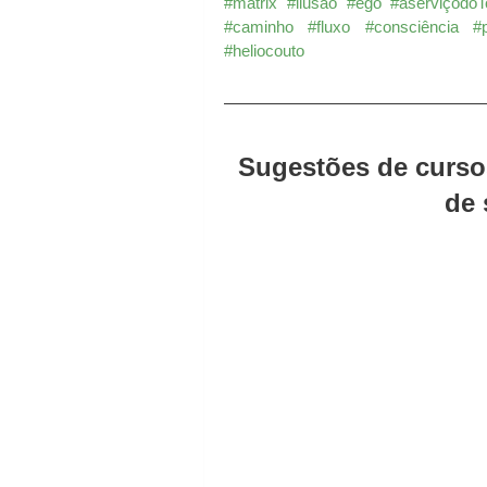
#matrix
#ilusao
#ego
#aserviçodo
#caminho
#fluxo
#consciência
#
#heliocouto
Sugestões de curso
de 