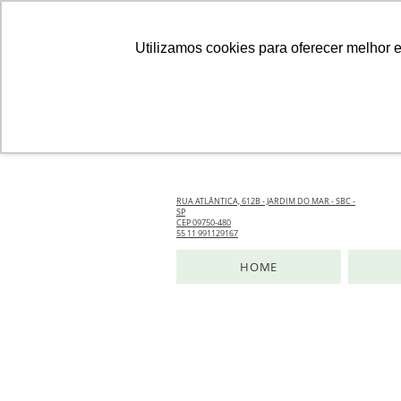
Utilizamos cookies para oferecer melhor 
RUA ATLÂNTICA, 612B - JARDIM DO MAR - SBC -
SP
CEP 09750-480
55 11 991129167
HOME