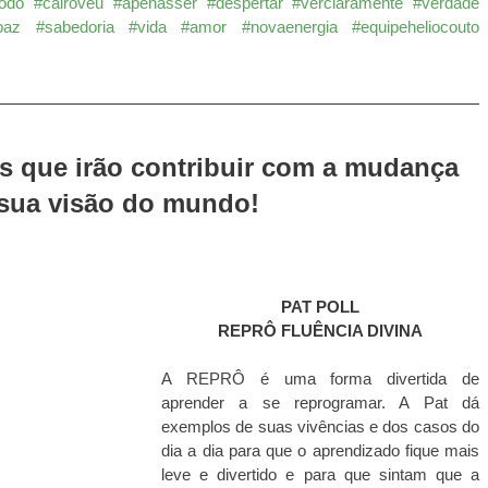
Todo
#cairovéu
#apenasser
#despertar
#verclaramente
#verdade
paz
#sabedoria
#vida
#amor
#novaenergia
#equipeheliocouto
s que irão contribuir com a mudança 
sua visão do mundo!
PAT POLL
REPRÔ FLUÊNCIA DIVINA
A REPRÔ é uma forma divertida de 
aprender a se reprogramar. A Pat dá 
exemplos de suas vivências e dos casos do 
dia a dia para que o aprendizado fique mais 
leve e divertido e para que sintam que a 