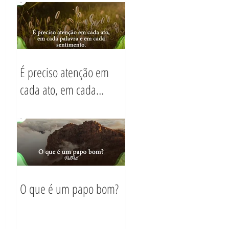
hoje?
É preciso atenção em
cada ato, em cada
palavra e em cada
sentimento.
O que é um papo bom?