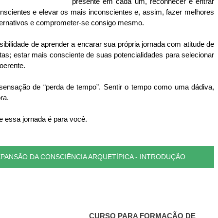
presente em cada um, reconhecer e entrar 
cientes e elevar os mais inconscientes e, assim, fazer melhores 
ternativos e comprometer-se consigo mesmo.
bilidade de aprender a encarar sua própria jornada com atitude de 
as; estar mais consciente de suas potencialidades para selecionar 
oerente.
da sensação de “perda de tempo”. Sentir o tempo como uma dádiva, 
ra.
se essa jornada é para você.
PANSÃO DA CONSCIÊNCIA ARQUETÍPICA - INTRODUÇÃO
CURSO PARA FORMAÇÃO DE 