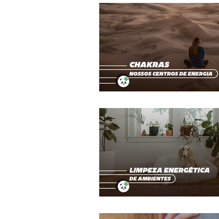
Terapias Alternativas
Mecânica 
Despertar
Calendário da Paz
Coluna do Léo
Amor
Valé