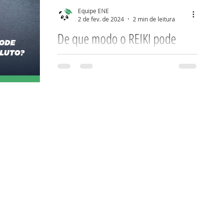
animais e com as plantas o tempo
Equipe ENE
todo,...
2 de fev. de 2024
2 min de leitura
De que modo o REIKI pode
ajudar processo de luto?
Perder alguém que amamos é um
momento de grande dor e o início de
uma nova realidade, para a qual
teremos de nos adaptar. Aceitar a
perda...