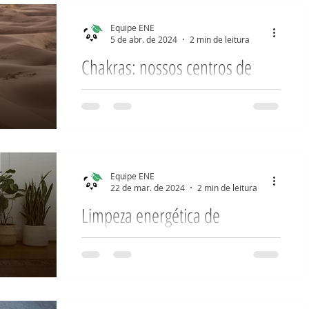
Quântica
Dimensões
Equipe ENE
5 de abr. de 2024
2 min de leitura
Chakras: nossos centros de
Negociando com Budas
energia
Os chakras são centros que
ria Campos
Negócios
controlam a circulação da energia, o
prana, em nosso corpo. ‌ Nas
escrituras sagradas do hinduísmo, a
Equipe ENE
palavra...
22 de mar. de 2024
2 min de leitura
Limpeza energética de
ambientes
Vivemos em um planeta onde tudo é
energia. Trocamos energia com as
pessoas que convivemos, com os