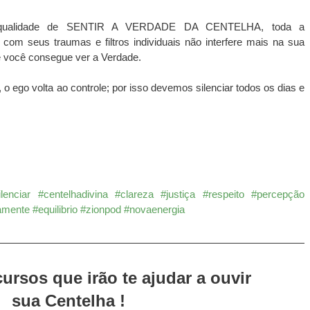
 qualidade de SENTIR A VERDADE DA CENTELHA, toda a 
com seus traumas e filtros individuais não interfere mais na sua 
e você consegue ver a Verdade.
o ego volta ao controle; por isso devemos silenciar todos os dias e 
ilenciar
#centelhadivina
#clareza
#justiça
#respeito
#percepção
damente
#equilibrio
#zionpod
#novaenergia
ursos que irão te ajudar a ouvir 
sua Centelha !