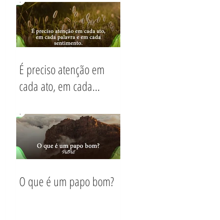
hoje?
É preciso atenção em
cada ato, em cada
palavra e em cada
sentimento.
O que é um papo bom?