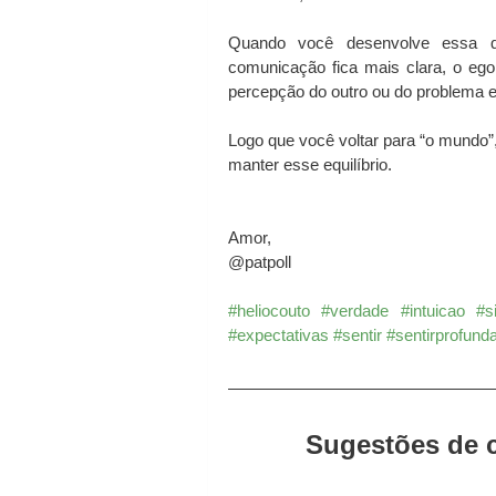
Quando você desenvolve essa
comunicação fica mais clara, o ego 
percepção do outro ou do problema 
Logo que você voltar para “o mundo”, 
manter esse equilíbrio.
Amor,
@patpoll 
#heliocouto
#verdade
#intuicao
#s
#expectativas
#sentir
#sentirprofun
Sugestões de c