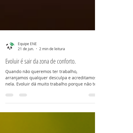
Equipe ENE
21 de jun.
2 min de leitura
Evoluir é sair da zona de conforto.
Quando não queremos ter trabalho,
arranjamos qualquer desculpa e acreditamos
nela. Evoluir dá muito trabalho porque não tem
ZONA DE CONFORTO NENHUMA. Não adianta
fugir para um mosteiro, eu sei por que já fiz
parecido. E estagnei no processo do despertar.
É preciso “sair” para o mundo e experienciar