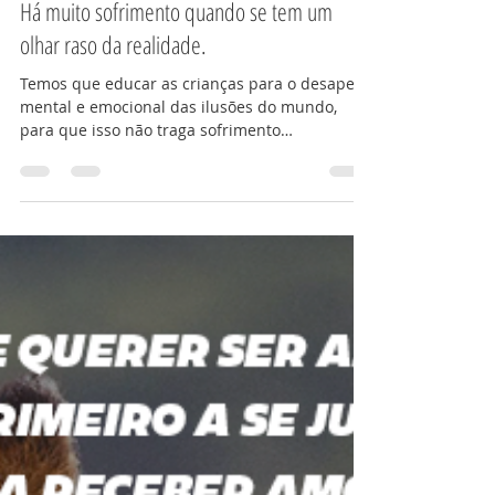
Equipe ENE
28 de fev.
2 min de leitura
Há muito sofrimento quando se tem um
olhar raso da realidade.
Temos que educar as crianças para o desapego
mental e emocional das ilusões do mundo,
para que isso não traga sofrimento
desnecessário no futuro. Onde olhamos (com
olhos físicos), vemos distrações e mentiras, e
isso é tão poderoso que o nosso ego fica
totalmente dominado pelo que vemos e
acreditamos ser verdade. Mas a verdade
interior nada tem a ver com o que a Matrix nos