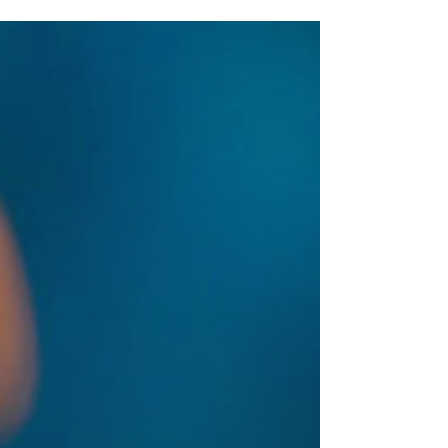
Sem desafios, o que seria da vida? As pessoas
reclamam, mas se olhassem para cada desafio
a partir de uma perspectiva evolutiva, amariam
os desafios. Eles fazem a gente crescer e isso é
absolutamente extasiante para quem já
entendeu a dinâmica do Fluxo. Crescer é
divertido; ver o nosso ego ferido e aprender
com isso nos ajuda a dar saltos e mais saltos
de consciência. Nesses saltos, enxergamos
cada vez mais claro tudo que se passa à nossa
volta. Então, para parar de sofrer co