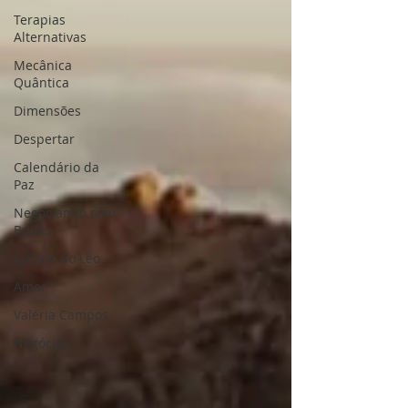
Terapias
Alternativas
Mecânica
Quântica
Dimensões
Despertar
Calendário da
Paz
Negociando com
Budas
Coluna do Léo
Amor
Valéria Campos
Negócios