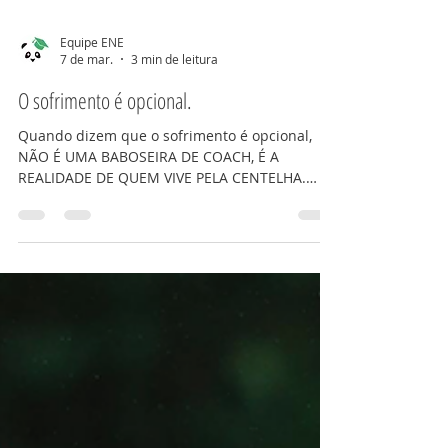
Equipe ENE
7 de mar.
3 min de leitura
O sofrimento é opcional.
Quando dizem que o sofrimento é opcional,
NÃO É UMA BABOSEIRA DE COACH, É A
REALIDADE DE QUEM VIVE PELA CENTELHA.
Essa pessoa já deixou o ego de lado, e nada
pode fazê-la sofrer, só se ela deixar, mas estará
consciente de que com uma pequena decisão
pode SOLTAR e voltar ao estado de paz e
modéstia. NÃO É FÁCIL NEM AUTOMÁTICO, é