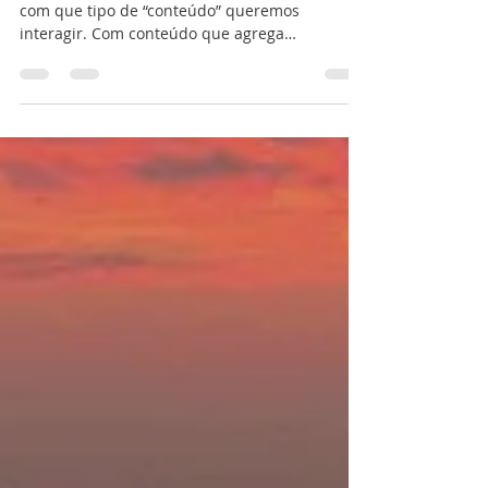
É poder aprender com cada interação. Saber
com que tipo de “conteúdo” queremos
interagir. Com conteúdo que agrega
informação e nos faz pessoas melhores, ou
com conteúdo que nos suga força vital sem nos
trazer nada de positivo. Esse limite que
colocamos nas nossas interações já pode
mudar toda a nossa realidade e o que
emanamos para o Universo. Escolher com
quem trocar e o que trocar é básico para
colher melhores frutos. O nosso “tempo” aqui é
precioso demais para perdermos co