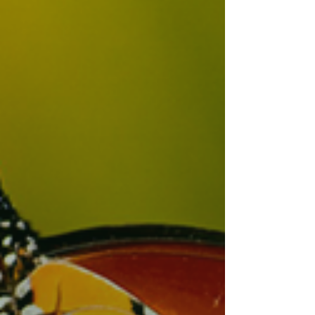
“atritos” também. Aprendemos com eles.
Existem GRAUS DE CONSCIÊNCIA e eles não
têm fim. Quanto mais saltos de consciência
você dá, mais você percebe o quanto ainda tem
que crescer.